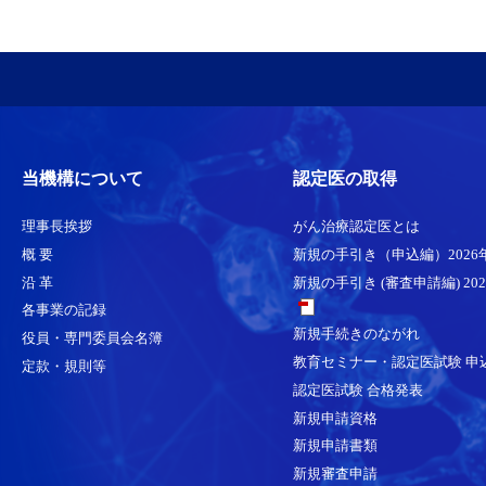
当機構について
認定医の取得
理事長挨拶
がん治療認定医とは
概 要
新規の手引き（申込編）2026
沿 革
新規の手引き (審査申請編) 20
各事業の記録
新規手続きのながれ
役員・専門委員会名簿
教育セミナー・認定医試験 申
定款・規則等
認定医試験 合格発表
新規申請資格
新規申請書類
新規審査申請