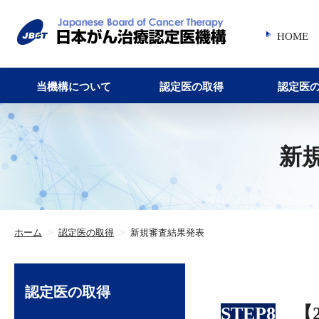
HOME
当機構について
認定医の取得
認定医
新
ホーム
>
認定医の取得
>
新規審査結果発表
認定医の取得
STEP8
【2