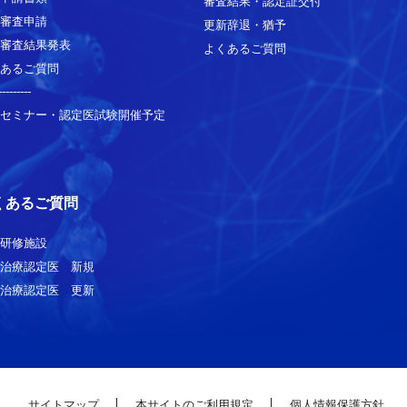
審査結果・認定証交付
審査申請
更新辞退・猶予
審査結果発表
よくあるご質問
あるご質問
---------
セミナー・認定医試験開催予定
くあるご質問
研修施設
治療認定医 新規
治療認定医 更新
サイトマップ
本サイトのご利用規定
個人情報保護方針