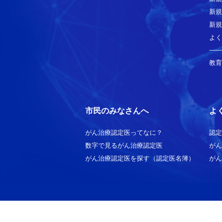
新規
新規
よく
------
教育
市民のみなさんへ
よ
がん治療認定医ってなに？
認定
数字で見るがん治療認定医
がん
がん治療認定医を探す（認定医名簿）
がん