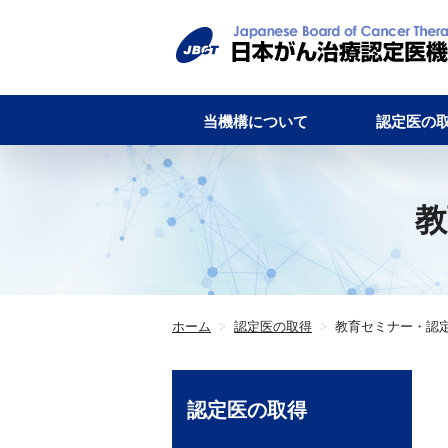
当機構について
認定医の
教
ホーム
>
認定医の取得
>
教育セミナー・認
認定医の取得