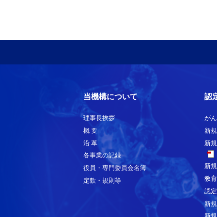
当機構について
認
理事長挨拶
がん
概 要
新規
沿 革
新規
各事業の記録
新規
役員・専門委員会名簿
教育
定款・規則等
認定
新規
新規